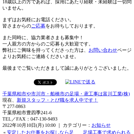
18歳以上の方であれば、採用にあたり経験・未経験は一切問
いません。
まずはお気軽にお電話ください。
皆さまからの
ご応募
をお待ちしております。
また同時に、協力業者さまも募集中！
一人親方の方からのご応募も大歓迎です。
弊社にご興味を持ってくださった方は、
お問い合わせ
ページ
よりお気軽にご連絡くださいませ。
最後までご覧いただきまして誠にありがとうございました。
千葉県柏市や市川市・船橋市の足場・鳶工事は富川工業(株)
現在、
新規スタッフ・とび職を求人中です！
〒277-0863
千葉県柏市豊四季241-6
TEL／FAX：047-130-9493
2022年10月10日(月) 10:00 ｜ カテゴリー：
お知らせ
«
安定したお仕事をお探しなら足
足場工事で求められる